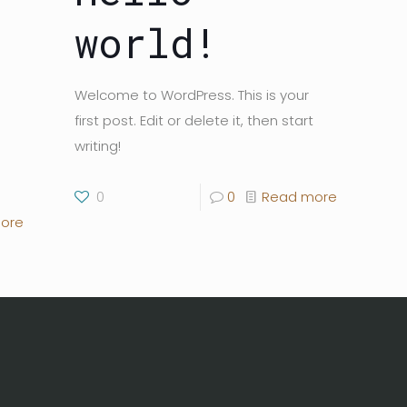
world!
Welcome to WordPress. This is your
first post. Edit or delete it, then start
writing!
0
0
Read more
ore