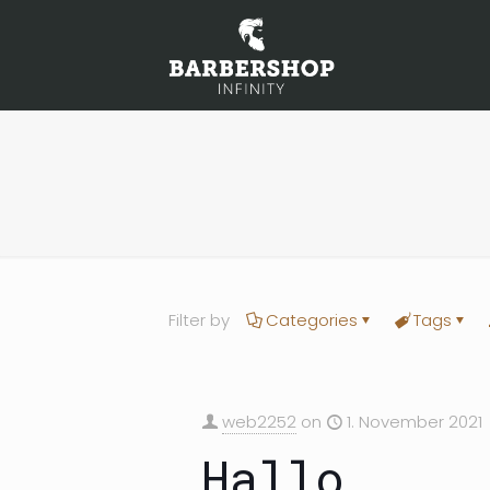
Filter by
Categories
Tags
web2252
on
1. November 2021
Hallo