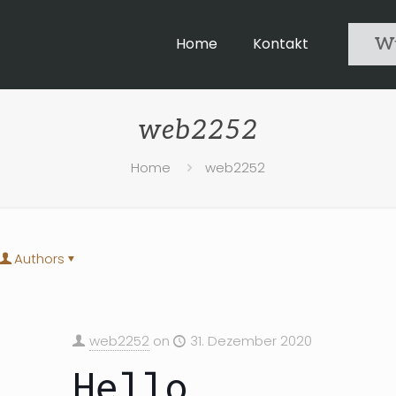
Home
Kontakt
Wu
web2252
Home
web2252
Authors
web2252
on
31. Dezember 2020
Hello